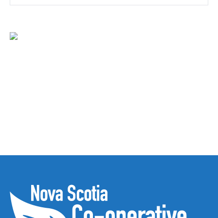
Amet dolor from pellentesque vestibulum nibh diam, nec
rhoncus dolor fringilla non. Nam id sem quis mauris porttitor
conse quat et diam acnunc urna magna porttitor laoreet
aliquam!